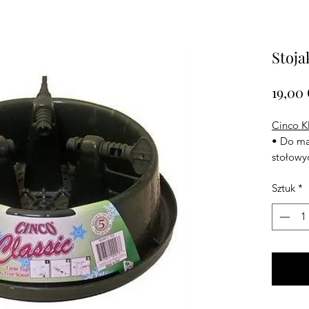
Stoja
19,00
Cinco Kl
• Do ma
stołowyc
• Pień d
Sztuk
*
• Pojemn
• Całko