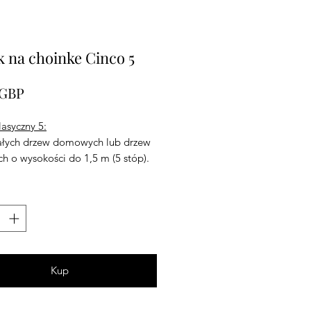
k na choinke Cinco 5
Cena
 GBP
asyczny 5:
łych drzew domowych lub drzew
h o wysokości do 1,5 m (5 stóp).
o 7,5 cm (3")
ość wody 2,75 l (4,75 pinty)
wita średnica 30 cm
Kup