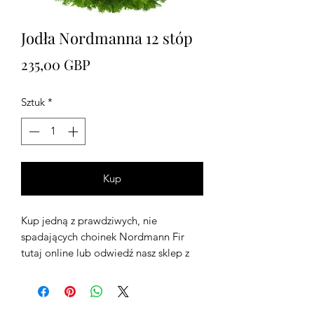
Jodła Nordmanna 12 stóp
Cena
235,00 GBP
Sztuk
*
Kup
Kup jedną z prawdziwych, nie
spadających choinek Nordmann Fir
tutaj online lub odwiedź nasz sklep z
choinkami w zachodnim Londynie i
wybierz własną. Możemy również
dostarczyć choinkę na terenie