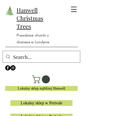
Hanwell
Christmas
Trees
Prawdziwe choinki z
dostawa w Londynie
Lokalny sklep najblizej Hanwell
Lokalny sklep w Perivale